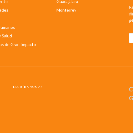
ento
Guadajalara
Re
ades
Monterrey
di
n
¡N
Humanos
y Salud
as de Gran Impacto
ESCRÍBANOS A:
C
G