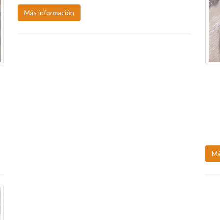
Más información
Y
CUR
STP
EL 
Pr
Má