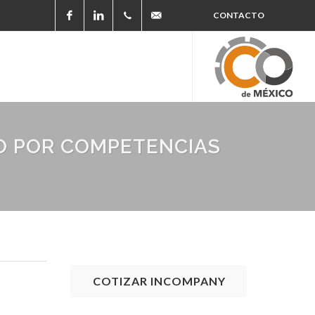
CONTACTO
5615248687
Facebook
LinkedIn
(33)
1001
7915
O POR COMPETENCIAS
COTIZAR INCOMPANY