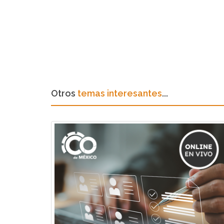
Otros
temas interesantes
...