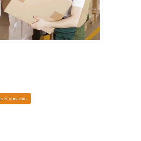
SO NORMA OFICIAL MEXICANA NOM -036-1-
S-2018 FACTORES DE RIESGO ERGONOIMCO EN
TRABAJO
óxima fecha:
28, ago.
s información